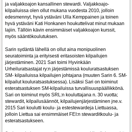
ja valjakkoajon kansallinen stewardi. Valjakkoajo-
kilpailuissa olen ollut mukana vuodesta 2010, jolloin
edesmennyt, hyvä ystäväni Ulla Kemppainen ja toinen
hyvä ystäväni Kati Honkanen houkuttelivat minut mukaan
lajiin. Tällöin kävin ensimmäiset valjakkoajon kurssit,
myös sääntökoulutuksen.
Sarin sydäntä lähellä on ollut aina monipuolinen
seuratoiminta ja erityisesti eritasoisten kilpailujen
järjestäminen. 2021 Sari toimi Hyvinkään
Urheiluratsastajat ry:n järjestämissä kouluratsastuksen
SM- kilpailuissa kilpailujen johtajana (muuten Sarin 6. SM-
kilpailut kouluratsastuksessa). Lisäksi Sari on toiminut
esteratsastuksen SM-kilpailuissa turvallisuuspäällikkönä.
Sari on toiminut myös SRL:n kouluttajana n. 30 vuotta;
stewardit, kilpailusäännöt, kilpailujenjärjestäminen jne.v.
2015 Sari koulutti koulu- ja estestewardeja Liettuassa,
jolloin Liettua sai ensimmäiset FEI:n stewarditkoulu- ja
esteratsastukseen.