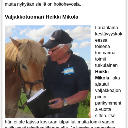
mutta nykyään siellä on hoitohevosia.
Valjakkotuomari Heikki Mikola
Lauantaina
kestävyyskok
eessa
toisena
tuomarina
toimii
turkulainen
Heikki
Mikola
, joka
ajautui
valjakkoajon
piiriin
parikymment
ä vuotta
sitten. Itse
hän ei ole lajissa koskaan kilpaillut, mutta toimii varsin