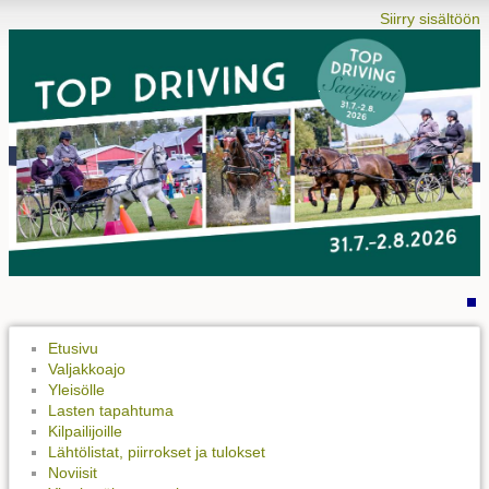
Siirry sisältöön
Etusivu
Valjakkoajo
Yleisölle
Lasten tapahtuma
Kilpailijoille
Lähtölistat, piirrokset ja tulokset
Noviisit