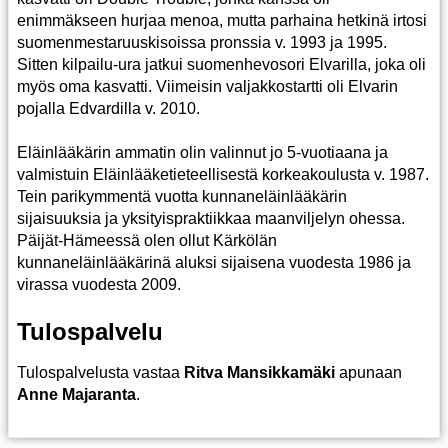
enimmäkseen hurjaa menoa, mutta parhaina hetkinä irtosi
suomenmestaruuskisoissa pronssia v. 1993 ja 1995.
Sitten kilpailu-ura jatkui suomenhevosori Elvarilla, joka oli
myös oma kasvatti. Viimeisin valjakkostartti oli Elvarin
pojalla Edvardilla v. 2010.
Eläinlääkärin ammatin olin valinnut jo 5-vuotiaana ja
valmistuin Eläinlääketieteellisestä korkeakoulusta v. 1987.
Tein parikymmentä vuotta kunnaneläinlääkärin
sijaisuuksia ja yksityispraktiikkaa maanviljelyn ohessa.
Päijät-Hämeessä olen ollut Kärkölän
kunnaneläinlääkärinä aluksi sijaisena vuodesta 1986 ja
virassa vuodesta 2009.
Tulospalvelu
Tulospalvelusta vastaa
Ritva Mansikkamäki
apunaan
Anne Majaranta
.