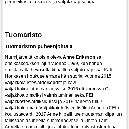
perinteikästä ratsastus- ja valjakkoajoseuraa.
Tuomaristo
Tuomariston puheenjohtaja
Nurmijärveltä kotoisin oleva
Anne Eriksson
sai
ensikosketuksen lajiin vuonna 1999, kun hänen
omistamalla hevosella kilpailtiin valjakkoajossa. Kati
Honkasen houkuttelemana hän suoritti vuonna 2015
valjakkolajistewardoikeudet ja kävi
valjakkokoulutuomarikurssilla. 2016 oli vuorossa C-
valjakkotuomariksi valmistuminen sekä FEI
valjakkostewardiksikurssi ja 2018 hänestä tuli B-
valjakkotuomari. Valjakkotehtävien lisäksi Anne on FEIn
koulustewardi. 2017 Anne kilpaili itse muutaman kilpailun
tallissaan asuneella suomenhevosella Ohran Tähti.
Annella on oma talli, joka aluksi toimi ratsastuskouluna,