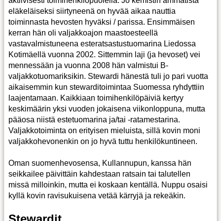
aktiivisesti toimihenkilöpuolella. Jo kemistin ammatista
eläkeläiseksi siirtyneenä on hyvää aikaa nauttia
toiminnasta hevosten hyväksi / parissa. Ensimmäisen
kerran hän oli valjakkoajon maastoesteellä
vastavalmistuneena esteratsastustuomarina Liedossa
Kotimäellä vuonna 2002. Sittemmin laji (ja hevoset) vei
mennessään ja vuonna 2008 hän valmistui B-
valjakkotuomariksikin. Stewardi hänestä tuli jo pari vuotta
aikaisemmin kun stewarditoimintaa Suomessa ryhdyttiin
laajentamaan. Kaikkiaan toimihenkilöpäiviä kertyy
keskimäärin yksi vuoden jokaisena viikonloppuna, mutta
pääosa niistä estetuomarina ja/tai -ratamestarina.
Valjakkotoiminta on erityisen mieluista, sillä kovin moni
valjakkohevonenkin on jo hyvä tuttu henkilökuntineen.
Oman suomenhevosensa, Kullannupun, kanssa hän
seikkailee päivittäin kahdestaan ratsain tai talutellen
missä milloinkin, mutta ei koskaan kentällä. Nuppu osaisi
kyllä kovin ravisukuisena vetää kärryjä ja rekeäkin.
Stewardit