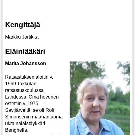
Kengittäjä
Markku Jortikka
Eläinlääkäri
Marita Johansson
Ratsastuksen aloitin v.
1969 Takkulan
ratsastuskoulussa
Lahdessa. Oma hevonen
ostettiin v. 1975
Savijärveltä, se oli Rolf
Simonsénin maahantuoma
ukrainalaistäykkäri
Benghella.