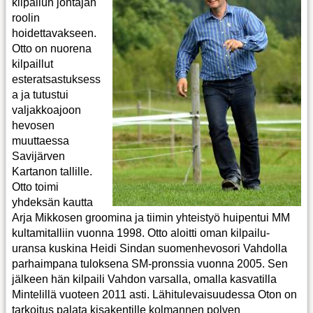
kilpailun johtajan
roolin
hoidettavakseen.
Otto on nuorena
kilpaillut
esteratsastuksess
a ja tutustui
valjakkoajoon
hevosen
muuttaessa
Savijärven
Kartanon tallille.
Otto toimi
yhdeksän kautta
Arja Mikkosen groomina ja tiimin yhteistyö huipentui MM
kultamitalliin vuonna 1998. Otto aloitti oman kilpailu-
uransa kuskina Heidi Sindan suomenhevosori Vahdolla
parhaimpana tuloksena SM-pronssia vuonna 2005. Sen
jälkeen hän kilpaili Vahdon varsalla, omalla kasvatilla
Mintelillä vuoteen 2011 asti. Lähitulevaisuudessa Oton on
tarkoitus palata kisakentille kolmannen polven