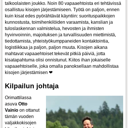
talkoolaisten joukko. Noin 80 vapaaehtoista eri tehtävissä
osallistuu kisojen järjestämiseen. Työtä on paljon, ennen
kuin kisat edes pyörähtävät käyntiin: suorituspaikkojen
kunnostusta, toimihenkilöiden varaamista, kanslian ja
tuloslaskennan valmistelua, hevosten ja ihmisten
hyvinvoinnin, majoituksen ja turvallisuuden miettimistä,
tiedottamista, yhteistyökumppaneiden kontaktointia,
logistiikkaa ja paljon, paljon muuta. Kisojen aikana
mahtavat vapaaehtoiset tekevät pitkiä päiviä, jotta
kisatapahtuma olisi onnistunut. Kiitos ihan jokaiselle
vapaaehtoiselle, joka omalla panoksellaan mahdollistaa
kisojen järjestämisen ❤
Kilpailun johtaja
Orimattilassa
asuva
Otto
Vainio
on ottanut
tämän vuoden
valjakkokisojen