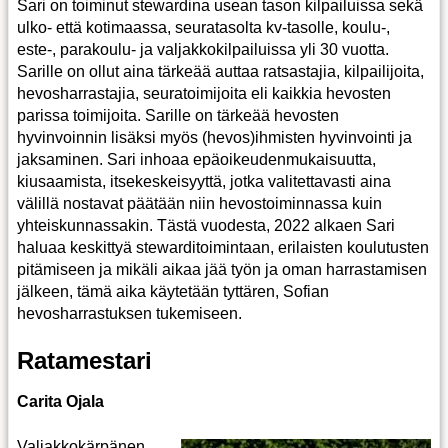
Sari on toiminut stewardina usean tason kilpailuissa sekä
ulko- että kotimaassa, seuratasolta kv-tasolle, koulu-,
este-, parakoulu- ja valjakkokilpailuissa yli 30 vuotta.
Sarille on ollut aina tärkeää auttaa ratsastajia, kilpailijoita,
hevosharrastajia, seuratoimijoita eli kaikkia hevosten
parissa toimijoita. Sarille on tärkeää hevosten
hyvinvoinnin lisäksi myös (hevos)ihmisten hyvinvointi ja
jaksaminen. Sari inhoaa epäoikeudenmukaisuutta,
kiusaamista, itsekeskeisyyttä, jotka valitettavasti aina
välillä nostavat päätään niin hevostoiminnassa kuin
yhteiskunnassakin. Tästä vuodesta, 2022 alkaen Sari
haluaa keskittyä stewarditoimintaan, erilaisten koulutusten
pitämiseen ja mikäli aikaa jää työn ja oman harrastamisen
jälkeen, tämä aika käytetään tyttären, Sofian
hevosharrastuksen tukemiseen.
Ratamestari
Carita Ojala
Valjakkokärpänen