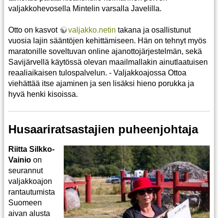
valjakkohevosella Mintelin varsalla Javelilla.
Otto on kasvot
valjakko.netin
takana ja osallistunut
vuosia lajin sääntöjen kehittämiseen. Hän on tehnyt myös
maratonille soveltuvan online ajanottojärjestelmän, sekä
Savijärvellä käytössä olevan maailmallakin ainutlaatuisen
reaaliaikaisen tulospalvelun. - Valjakkoajossa Ottoa
viehättää itse ajaminen ja sen lisäksi hieno porukka ja
hyvä henki kisoissa.
Husaariratsastajien puheenjohtaja
Riitta Silkko-
Vainio
on
seurannut
valjakkoajon
rantautumista
Suomeen
aivan alusta