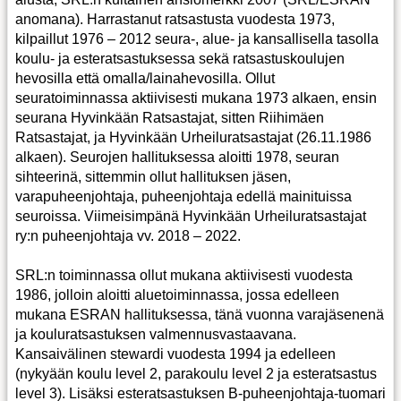
anomana). Harrastanut ratsastusta vuodesta 1973,
kilpaillut 1976 – 2012 seura-, alue- ja kansallisella tasolla
koulu- ja esteratsastuksessa sekä ratsastuskoulujen
hevosilla että omalla/lainahevosilla. Ollut
seuratoiminnassa aktiivisesti mukana 1973 alkaen, ensin
seurana Hyvinkään Ratsastajat, sitten Riihimäen
Ratsastajat, ja Hyvinkään Urheiluratsastajat (26.11.1986
alkaen). Seurojen hallituksessa aloitti 1978, seuran
sihteerinä, sittemmin ollut hallituksen jäsen,
varapuheenjohtaja, puheenjohtaja edellä mainituissa
seuroissa. Viimeisimpänä Hyvinkään Urheiluratsastajat
ry:n puheenjohtaja vv. 2018 – 2022.
SRL:n toiminnassa ollut mukana aktiivisesti vuodesta
1986, jolloin aloitti aluetoiminnassa, jossa edelleen
mukana ESRAN hallituksessa, tänä vuonna varajäsenenä
ja kouluratsastuksen valmennusvastaavana.
Kansaivälinen stewardi vuodesta 1994 ja edelleen
(nykyään koulu level 2, parakoulu level 2 ja esteratsastus
level 3). Lisäksi esteratsastuksen B-puheenjohtaja-tuomari