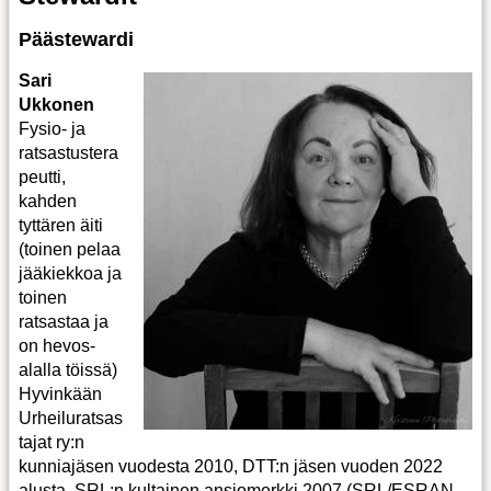
Päästewardi
Sari
Ukkonen
Fysio- ja
ratsastustera
peutti,
kahden
tyttären äiti
(toinen pelaa
jääkiekkoa ja
toinen
ratsastaa ja
on hevos-
alalla töissä)
Hyvinkään
Urheiluratsas
tajat ry:n
kunniajäsen vuodesta 2010, DTT:n jäsen vuoden 2022
alusta, SRL:n kultainen ansiomerkki 2007 (SRL/ESRAN