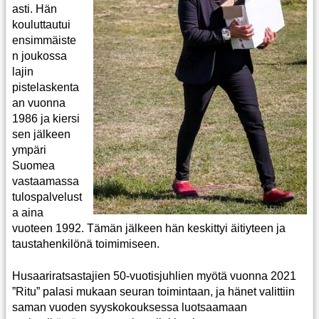
asti. Hän
kouluttautui
ensimmäiste
n joukossa
lajin
pistelaskenta
an vuonna
1986 ja kiersi
sen jälkeen
ympäri
Suomea
vastaamassa
tulospalvelust
a aina
vuoteen 1992. Tämän jälkeen hän keskittyi äitiyteen ja
taustahenkilönä toimimiseen.
Husaariratsastajien 50-vuotisjuhlien myötä vuonna 2021
”Ritu” palasi mukaan seuran toimintaan, ja hänet valittiin
saman vuoden syyskokouksessa luotsaamaan