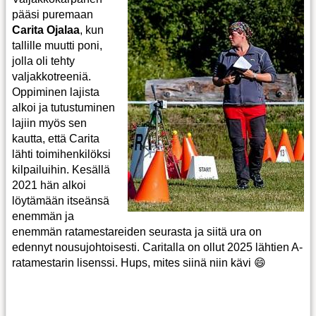
pääsi puremaan
Carita Ojalaa
, kun
tallille muutti poni,
jolla oli tehty
valjakkotreeniä.
Oppiminen lajista
alkoi ja tutustuminen
lajiin myös sen
kautta, että Carita
lähti toimihenkilöksi
kilpailuihin. Kesällä
2021 hän alkoi
löytämään itseänsä
enemmän ja
enemmän ratamestareiden seurasta ja siitä ura on
edennyt nousujohtoisesti. Caritalla on ollut 2025 lähtien A-
ratamestarin lisenssi. Hups, mites siinä niin kävi 😄