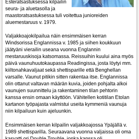
Esteratsastuksessa kilpailin
seura- ja aluetasolla ja
maastoratsastuksessa tuli voitettua junioreiden
aluemestaruus v. 1979.
Valjakkoajokilpailua näin ensimmäisen kerran
Windsorissa Englannissa v. 1985 ja siihen koukkuun
jäätyäni vierailin useana vuonna Englannin
mestaruuskisoja katsomassa. Reissuihin kuului aina myös
päivä vaunuhuutokaupassa Readingissa, josta löytyi mm.
kiiltonahkavaljaat sekä shettisparille että Benghellan
varsalle. Vaunut pitikin sitten rakentaa itse. Englannissa
olin ottanut valtavan määrän kuvia, joiden pohjalta alkoi
vaunujen suunnittelu ja rakentaminen tilan pehtorin
kanssa ensin omaan käyttöön. Vähitellen kotitilan Etolan
kartanon työpajasta valmistui useita kymmeniä vaunuja
niin kilpailuun kuin ajeluunkin.
Ensimmäisen kerran kilpailin valjakkoajossa Ypäjällä v.
1989 shettisparilla. Seuraavana vuonna valjaissa oli oma
kasvatti ori Double Trouble, jonka kanssa oli